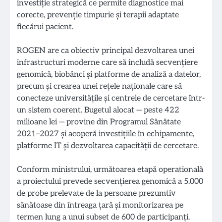
investiție strategică ce permite diagnostice mai
corecte, prevenție timpurie și terapii adaptate
fiecărui pacient.
ROGEN are ca obiectiv principal dezvoltarea unei
infrastructuri moderne care să includă secvențiere
genomică, biobănci și platforme de analiză a datelor,
precum și crearea unei rețele naționale care să
conecteze universitățile și centrele de cercetare într-
un sistem coerent. Bugetul alocat — peste 422
milioane lei — provine din Programul Sănătate
2021–2027 și acoperă investițiile în echipamente,
platforme IT și dezvoltarea capacității de cercetare.
Conform ministrului, următoarea etapă operatională
a proiectului prevede secvențierea genomică a 5.000
de probe prelevate de la persoane prezumtiv
sănătoase din întreaga țară și monitorizarea pe
termen lung a unui subset de 600 de participanți.