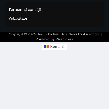
Termeni și condiții
Publicitate
Copyright © 2026
Health Badger
| Ace News by
Ascendoor
|
Powered by
WordPress
.
Română