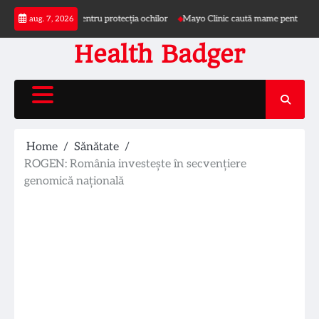
Skip
e și pălărie pentru protecția ochilor
Mayo Clinic caută mame pentru studiu privi
aug. 7, 2026
to
content
Health Badger
Home
Sănătate
ROGEN: România investește în secvențiere
genomică națională