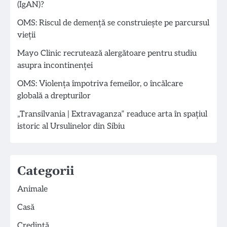
(IgAN)?
OMS: Riscul de demență se construiește pe parcursul
vieții
Mayo Clinic recrutează alergătoare pentru studiu
asupra incontinenței
OMS: Violența împotriva femeilor, o încălcare
globală a drepturilor
„Transilvania | Extravaganza” readuce arta în spațiul
istoric al Ursulinelor din Sibiu
Categorii
Animale
Casă
Credință