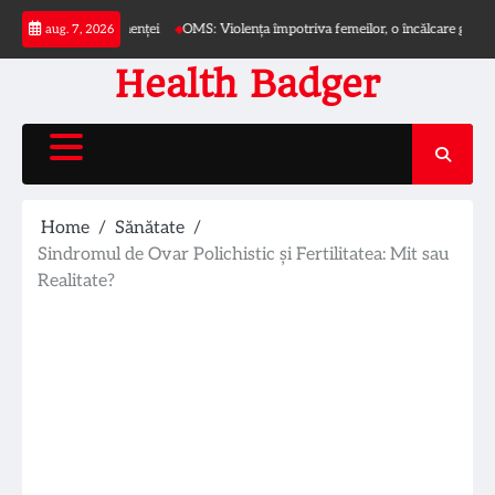
Skip
asupra incontinenței
OMS: Violența împotriva femeilor, o încălcare globală a dre
aug. 7, 2026
to
content
Health Badger
Home
Sănătate
Sindromul de Ovar Polichistic și Fertilitatea: Mit sau
Realitate?