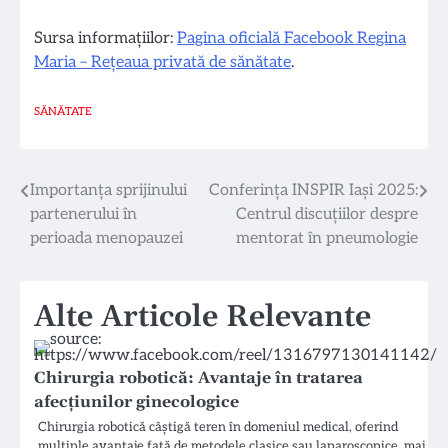
Sursa informațiilor:
Pagina oficială Facebook Regina
Maria – Rețeaua privată de sănătate
.
SĂNĂTATE
Navigare
Importanța sprijinului
Conferința INSPIR Iași 2025:
partenerului în
Centrul discuțiilor despre
în
perioada menopauzei
mentorat în pneumologie
articole
Alte Articole Relevante
Chirurgia robotică: Avantaje în tratarea
afecțiunilor ginecologice
Chirurgia robotică câștigă teren în domeniul medical, oferind
multiple avantaje față de metodele clasice sau laparoscopice, mai