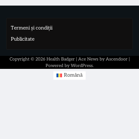
Termeni și condiții
Publicitate
Copyright © 2026
Health Badger
| Ace News by
Ascendoor
|
Powered by
WordPress
.
Română