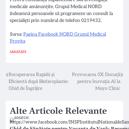
medicale amănunțite, Grupul Medical NORD
îndeamnă persoanele să programeze un consult la
specialiști prin numărul de telefon 0219432.
Sursa:
Pagina Facebook NORD Grupul Medical
Provita
SĂNĂTATE
Navigare
Recuperarea Rapidă și
Provocarea 5X: Donații
Eficientă după Blefaroplastie:
pentru Inovația AI la
în
Ghid de Îngrijire
Mayo Clinic
articole
Alte Articole Relevante
Ghid de Sănătate pentru Vacanța de Vară: Recoma