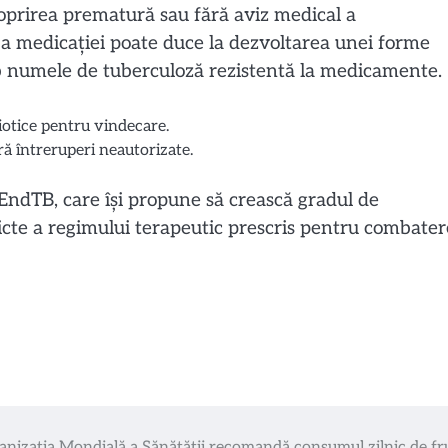
oprirea prematură sau fără aviz medical a
a medicației poate duce la dezvoltarea unei forme
ub numele de tuberculoză rezistentă la medicamente.
iotice pentru vindecare.
ră întreruperi neautorizate.
ndTB, care își propune să crească gradul de
ricte a regimului terapeutic prescris pentru combate
anizația Mondială a Sănătății recomandă consumul zilnic de fr