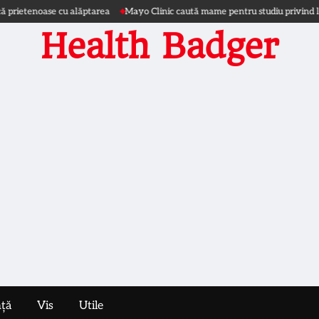
tenoase cu alăptarea
Mayo Clinic caută mame pentru studiu privind laptel
Health Badger
nță
Vis
Utile