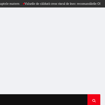
e matern
Valurile de căldură cresc riscul de înec: recomandările OMS
INSP