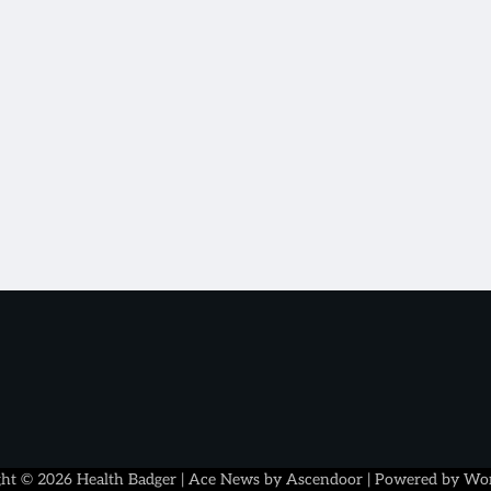
ght © 2026
Health Badger
| Ace News by
Ascendoor
| Powered by
Wor