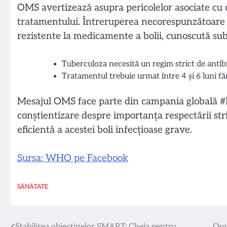
OMS avertizează asupra pericolelor asociate cu 
tratamentului. Întreruperea necorespunzătoare 
rezistente la medicamente a bolii, cunoscută s
Tuberculoza necesită un regim strict de antib
Tratamentul trebuie urmat între 4 și 6 luni fă
Mesajul OMS face parte din campania globală #E
conștientizare despre importanța respectării st
eficientă a acestei boli infecțioase grave.
Sursa: WHO pe Facebook
SĂNĂTATE
Stabilirea obiectivelor SMART: Cheia pentru
Org