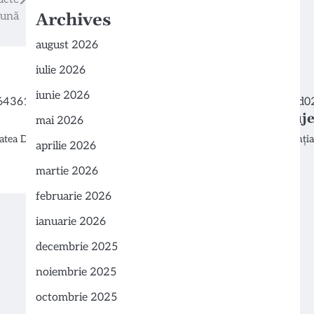
bună
Archives
august 2026
iulie 2026
iunie 2026
Avertisment OMS: Simptomele rujeo
mai 2026
tatea Dole din…
Organizația Mondială a Sănătății (OMS) atrage atenția a
aprilie 2026
martie 2026
februarie 2026
ianuarie 2026
decembrie 2025
noiembrie 2025
octombrie 2025