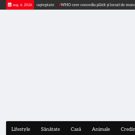
Skip
e și în zone neașteptate
WHO cere concediu plătit și locuri de muncă prie
aug. 6, 2026
to
content
Lifestyle
Sănătate
Casă
Animale
Credi