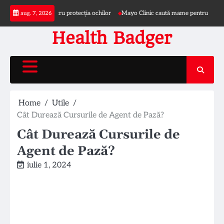
Skip
i pălărie pentru protecția ochilor
Mayo Clinic caută mame pentru studiu privind
aug. 7, 2026
to
content
Health Badger
Home
Utile
Cât Durează Cursurile de Agent de Pază?
Cât Durează Cursurile de
Agent de Pază?
iulie 1, 2024