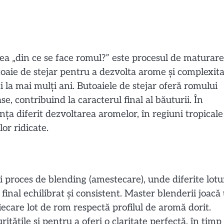
ea „din ce se face romul?” este procesul de maturare
oaie de stejar pentru a dezvolta arome și complexita
 la mai mulți ani. Butoaiele de stejar oferă romului
e, contribuind la caracterul final al băuturii. În
nța diferit dezvoltarea aromelor, în regiuni tropicale
or ridicate.
i proces de blending (amestecare), unde diferite lotu
nal echilibrat și consistent. Master blenderii joacă
iecare lot de rom respectă profilul de aromă dorit.
tățile și pentru a oferi o claritate perfectă, în timp