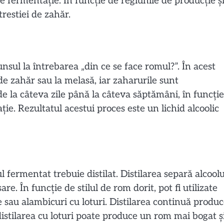
 fermentație. În funcție de regiunile de producție ș
 trestiei de zahăr.
sul la întrebarea „din ce se face romul?”. În acest
 de zahăr sau la melasă, iar zaharurile sunt
e la câteva zile până la câteva săptămâni, în funcție
ție. Rezultatul acestui proces este un lichid alcoolic
l fermentat trebuie distilat. Distilarea separă alcoolu
re. În funcție de stilul de rom dorit, pot fi utilizate
e sau alambicuri cu loturi. Distilarea continuă produ
distilarea cu loturi poate produce un rom mai bogat ș