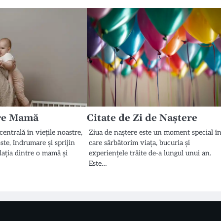
pre Mamă
Citate de Zi de Naștere
entrală în viețile noastre,
Ziua de naștere este un moment special î
te, îndrumare și sprijin
care sărbătorim viața, bucuria și
lația dintre o mamă și
experiențele trăite de-a lungul unui an.
Este…