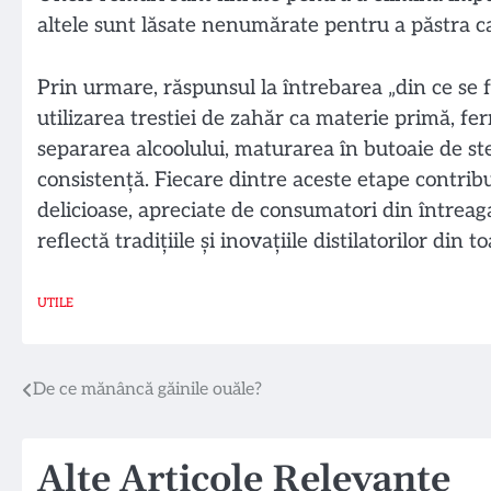
altele sunt lăsate nenumărate pentru a păstra ca
Prin urmare, răspunsul la întrebarea „din ce se f
utilizarea trestiei de zahăr ca materie primă, fe
separarea alcoolului, maturarea în butoaie de st
consistență. Fiecare dintre aceste etape contrib
delicioase, apreciate de consumatori din întreaga
reflectă tradițiile și inovațiile distilatorilor din t
UTILE
Navigare
De ce mănâncă găinile ouăle?
în
Alte Articole Relevante
articole