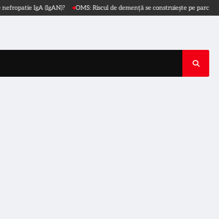
ie IgA (IgAN)?
OMS: Riscul de demență se construiește pe parcursul vieții