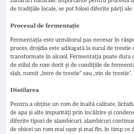
zaharuri naturale, importante pentru procesul de
de tradițiile locale, se pot folosi diferite părți ale
Procesul de fermentație
Fermentația este următorul pas necesar în răspun
proces, drojdia este adăugată la sucul de trestie
transformate în alcool. Fermentația poate dura d
de stilul de rom dorit și de condițiile de fermenta
slab, numit „bere de trestie” sau „vin de trestie”.
Distilarea
Pentru a obține un rom de înaltă calitate, lichidu
de apa și alte impurități prin încălzire și condensa
diferite tipuri de alambicuri: alambicuri continu
de obicei un rom mai ușor și mai fin, în timp ce 