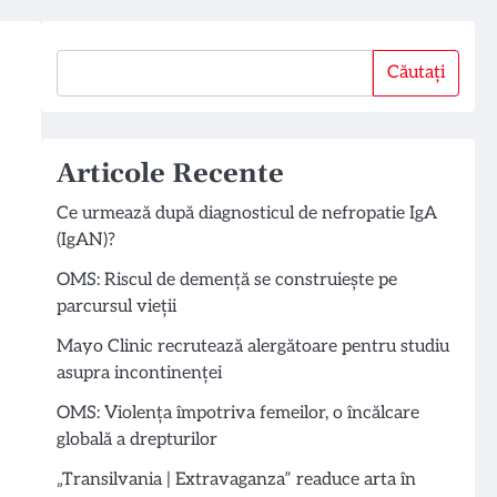
Căutați
Căutați
Articole Recente
Ce urmează după diagnosticul de nefropatie IgA
(IgAN)?
OMS: Riscul de demență se construiește pe
parcursul vieții
Mayo Clinic recrutează alergătoare pentru studiu
asupra incontinenței
OMS: Violența împotriva femeilor, o încălcare
globală a drepturilor
„Transilvania | Extravaganza” readuce arta în