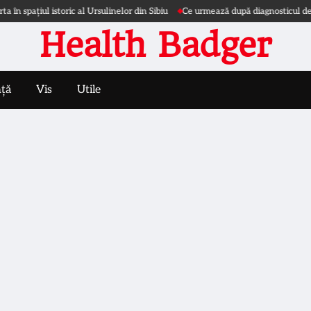
l istoric al Ursulinelor din Sibiu
Ce urmează după diagnosticul de nefropat
Health Badger
nță
Vis
Utile