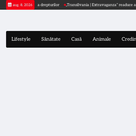
Skip
are globală a drepturilor
„Transilvania | Extravaganza” readuce arta în spațiu
aug. 8, 2026
to
content
Lifestyle
Sănătate
Casă
Animale
Credi