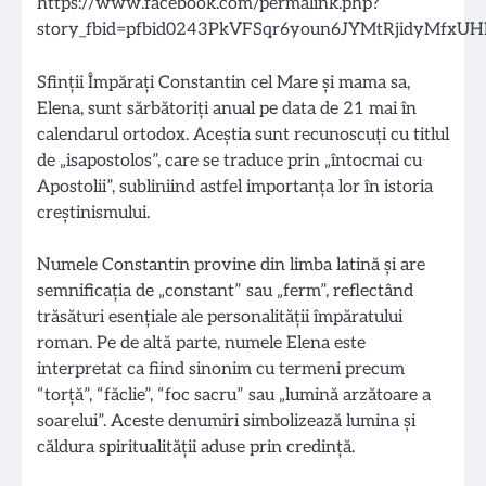
Sfinții Împărați Constantin cel Mare și mama sa,
Elena, sunt sărbătoriți anual pe data de 21 mai în
calendarul ortodox. Aceștia sunt recunoscuți cu titlul
de „isapostolos”, care se traduce prin „întocmai cu
Apostolii”, subliniind astfel importanța lor în istoria
creștinismului.
Numele Constantin provine din limba latină și are
semnificația de „constant” sau „ferm”, reflectând
trăsături esențiale ale personalității împăratului
roman. Pe de altă parte, numele Elena este
interpretat ca fiind sinonim cu termeni precum
“torță”, “făclie”, “foc sacru” sau „lumină arzătoare a
soarelui”. Aceste denumiri simbolizează lumina și
căldura spiritualității aduse prin credință.