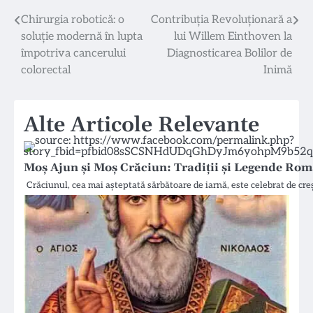
Navigare
Chirurgia robotică: o
Contribuția Revoluționară a
soluție modernă în lupta
lui Willem Einthoven la
în
împotriva cancerului
Diagnosticarea Bolilor de
articole
colorectal
Inimă
Alte Articole Relevante
Moș Ajun și Moș Crăciun: Tradiții și Legende Rom
Crăciunul, cea mai așteptată sărbătoare de iarnă, este celebrat de c