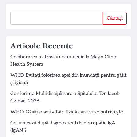
Căutați
Căutați
Articole Recente
Colaborarea a atras un paramedic la Mayo Clinic
Health System
WHO: Evitați folosirea apei din inundații pentru gătit
și igienă
Conferința Multidisciplinară a Spitalului ‘Dr. Iacob
Czihac’ 2026
WHO: Găsiți o activitate fizică care vi se potrivește
Ce urmează după diagnosticul de nefropatie IgA
(IgAN)?