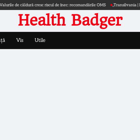
 de căldură cresc riscul de înec: recomandările OMS
„Transilvania | Extravag
Health Badger
nță
Vis
Utile