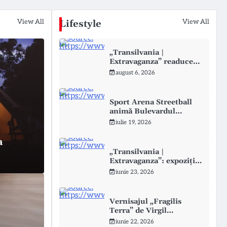
View All
View All
Lifestyle
„Transilvania |
Extravaganza” readuce
arta în spațiul istoric al
august 6, 2026
Ursulinelor din Sibiu
Sport Arena Streetball
animă Bulevardul
Castanilor din Ploiești
iulie 19, 2026
a
„Transilvania |
Extravaganza”: expoziție
Ștefan Câlția la Sibiu
iunie 23, 2026
SĂNĂ
OM
Vernisajul „Fragilis
ți activități diverse
și
Terra” de Virgil
Scripcariu la Viscri
iunie 22, 2026