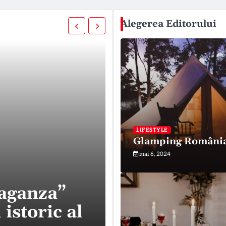
Alegerea Editorului
LIFESTYLE
Glamping Români
mai 6, 2024
vaganza”
SĂNĂTATE
 istoric al
OMS: Încerca