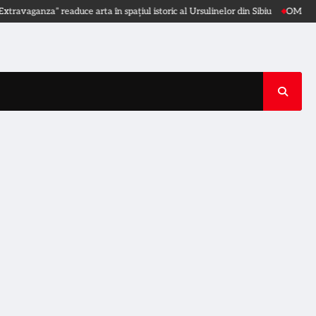
anza” readuce arta în spațiul istoric al Ursulinelor din Sibiu
OMS: Încercați 