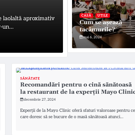
pentru a de
CASĂ
UTILE
 laolaltă aproximativ
Organizația Mondială a S
Cum se așează
tr-un…
recent pe pagina sa de…
tacâmurile?
mai 6, 2024
august 6, 2026
SĂNĂTATE
Recomandări pentru o cină sănătoasă
la restaurant de la experții Mayo Clini
decembrie 27, 2024
Experții de la Mayo Clinic oferă sfaturi valoroase pentru ce
care doresc să se bucure de o masă sănătoasă atunci…