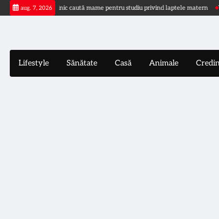
Skip
r
Mayo Clinic caută mame pentru studiu privind laptele matern
Valurile
aug. 7, 2026
to
content
Lifestyle
Sănătate
Casă
Animale
Credi