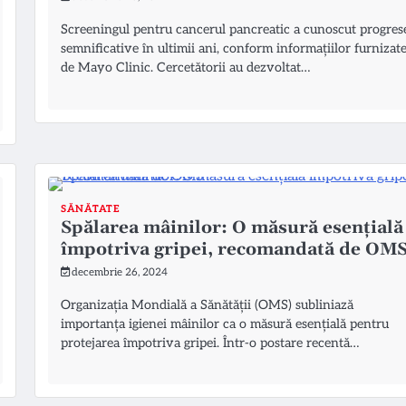
Screeningul pentru cancerul pancreatic a cunoscut progres
semnificative în ultimii ani, conform informațiilor furnizat
de Mayo Clinic. Cercetătorii au dezvoltat…
SĂNĂTATE
Spălarea mâinilor: O măsură esențială
împotriva gripei, recomandată de OM
decembrie 26, 2024
Organizația Mondială a Sănătății (OMS) subliniază
importanța igienei mâinilor ca o măsură esențială pentru
protejarea împotriva gripei. Într-o postare recentă…