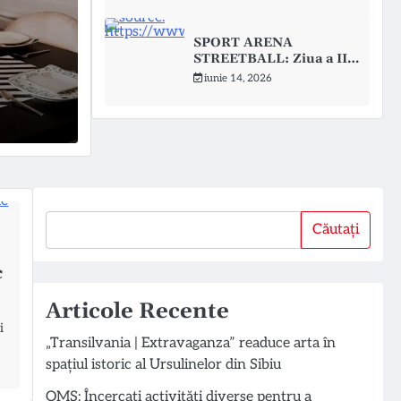
scoperi bucuria
oc
SPORT ARENA
ănătății (OMS) a lansat un mesaj public
Orga
STREETBALL: Ziua a II-a
aduce spectacol la Sibiu
impo
iunie 14, 2026
augus
Căutați
Căutați
c
Articole Recente
i
„Transilvania | Extravaganza” readuce arta în
spațiul istoric al Ursulinelor din Sibiu
OMS: Încercați activități diverse pentru a