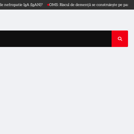
opatie IgA (IgAN)?
OMS: Riscul de demență se construiește pe parcursul vieț