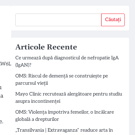
Căutați
Căutați
Articole Recente
Ce urmează după diagnosticul de nefropatie IgA
(IgAN)?
OMS: Riscul de demență se construiește pe
parcursul vieții
u
Mayo Clinic recrutează alergătoare pentru studiu
 a
asupra incontinenței
OMS: Violența împotriva femeilor, o încălcare
globală a drepturilor
e.
„Transilvania | Extravaganza” readuce arta în