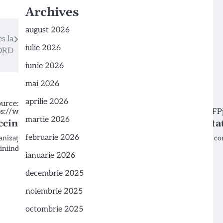
Archives
august 2026
s la
iulie 2026
NORD
iunie 2026
mai 2026
aprilie 2026
martie 2026
ccinurile împotriva HPV nu afectează fertilit
februarie 2026
anizația Mondială a Sănătății (OMS) a abordat recent o preocupare co
liniind…
ianuarie 2026
decembrie 2025
noiembrie 2025
octombrie 2025