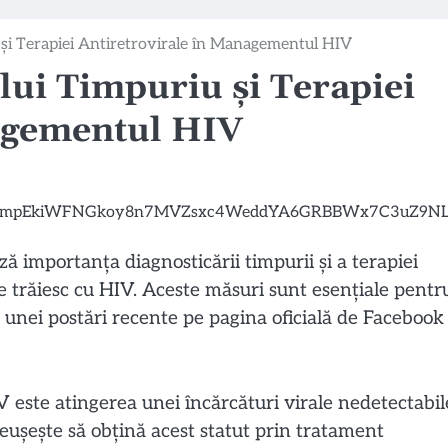
 și Terapiei Antiretrovirale în Managementul HIV
lui Timpuriu și Terapiei
agementul HIV
ă importanța diagnosticării timpurii și a terapiei
e trăiesc cu HIV. Aceste măsuri sunt esențiale pentr
m unei postări recente pe pagina oficială de Facebook
V este atingerea unei încărcături virale nedetectabil
șește să obțină acest statut prin tratament