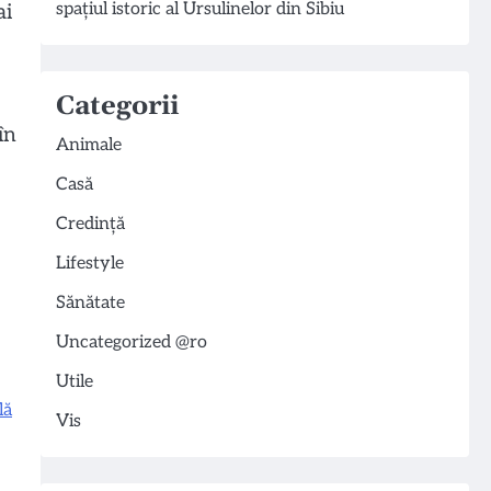
spațiul istoric al Ursulinelor din Sibiu
ai
Categorii
în
Animale
Casă
Credință
Lifestyle
Sănătate
Uncategorized @ro
Utile
lă
Vis