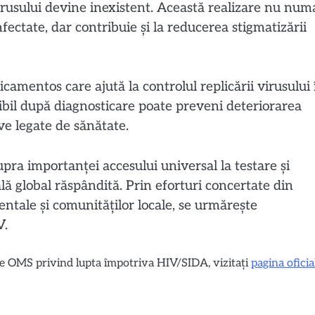
virusului devine inexistent. Această realizare nu num
fectate, dar contribuie și la reducerea stigmatizării
amentos care ajută la controlul replicării virusului 
bil după diagnosticare poate preveni deteriorarea
ave legate de sănătate.
a importanței accesului universal la testare și
lă global răspândită. Prin eforturi concertate din
ntale și comunităților locale, se urmărește
V.
ele OMS privind lupta împotriva HIV/SIDA, vizitați
pagina oficia