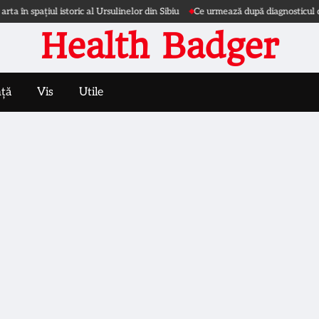
pațiul istoric al Ursulinelor din Sibiu
Ce urmează după diagnosticul de nefr
Health Badger
nță
Vis
Utile