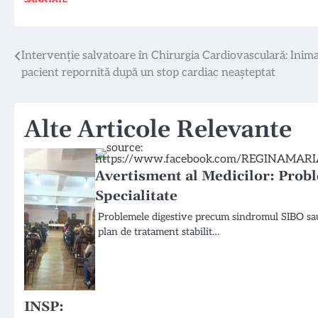
Navigare
Intervenție salvatoare în Chirurgia Cardiovasculară: Inim
pacient repornită după un stop cardiac neașteptat
în
articole
Alte Articole Relevante
Avertisment al Medicilor: Probl
Specialitate
Problemele digestive precum sindromul SIBO sau s
plan de tratament stabilit…
INSP: