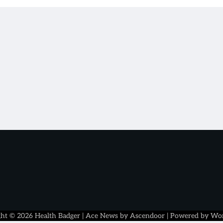
ght © 2026
Health Badger
| Ace News by
Ascendoor
| Powered by
Wor