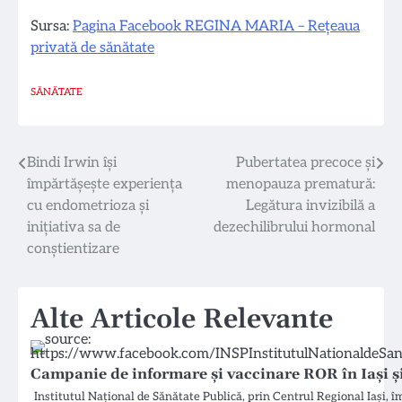
Sursa:
Pagina Facebook REGINA MARIA – Rețeaua
privată de sănătate
SĂNĂTATE
Navigare
Bindi Irwin își
Pubertatea precoce și
împărtășește experiența
menopauza prematură:
în
cu endometrioza și
Legătura invizibilă a
articole
inițiativa sa de
dezechilibrului hormonal
conștientizare
Alte Articole Relevante
Campanie de informare și vaccinare ROR în Iași și
Institutul Național de Sănătate Publică, prin Centrul Regional Iași, 