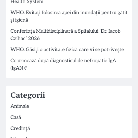
Health System
WHO: Evitați folosirea apei din inundații pentru gătit
și igienă
Conferința Multidisciplinară a Spitalului ‘Dr. Iacob
Czihac’ 2026
WHO: Găsiți o activitate fizică care vi se potrivește
Ce urmează după diagnosticul de nefropatie IgA
(IgAN)?
Categorii
Animale
Casă
Credință