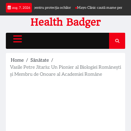
Skip
re și pălărie pentru protecția ochilor
Mayo Clinic caută mame pentru studiu priv
aug. 7, 2026
to
content
Health Badger
Home
Sănătate
Vasile Petre Jitariu: Un Pionier al Biologiei Românești
și Membru de Onoare al Academiei Române