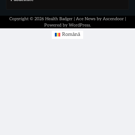
Copyright © 2026
Health Badger
| Ace News by
Ascendoor
|
Powered by
WordPress
.
Română