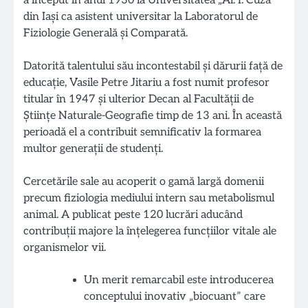
a început în anul 1930 la Universitatea „Al. I. Cuza”
din Iași ca asistent universitar la Laboratorul de
Fiziologie Generală și Comparată.
Datorită talentului său incontestabil și dărurii față de
educație, Vasile Petre Jitariu a fost numit profesor
titular în 1947 și ulterior Decan al Facultății de
Științe Naturale-Geografie timp de 13 ani. În această
perioadă el a contribuit semnificativ la formarea
multor generații de studenți.
Cercetările sale au acoperit o gamă largă domenii
precum fiziologia mediului intern sau metabolismul
animal. A publicat peste 120 lucrări aducând
contribuții majore la înțelegerea funcțiilor vitale ale
organismelor vii.
Un merit remarcabil este introducerea
conceptului inovativ „biocuant” care