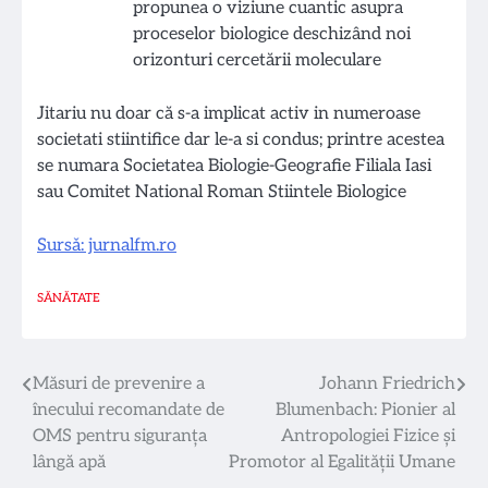
propunea o viziune cuantic asupra
proceselor biologice deschizând noi
orizonturi cercetării moleculare
Jitariu nu doar că s-a implicat activ in numeroase
societati stiintifice dar le-a si condus; printre acestea
se numara Societatea Biologie-Geografie Filiala Iasi
sau Comitet National Roman Stiintele Biologice
Sursǎ: jurnalfm.ro
SĂNĂTATE
Navigare
Măsuri de prevenire a
Johann Friedrich
înecului recomandate de
Blumenbach: Pionier al
în
OMS pentru siguranța
Antropologiei Fizice și
articole
lângă apă
Promotor al Egalității Umane