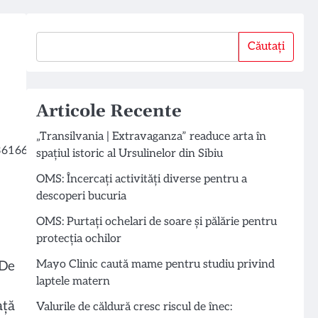
Căutați
Căutați
Articole Recente
„Transilvania | Extravaganza” readuce arta în
spațiul istoric al Ursulinelor din Sibiu
OMS: Încercați activități diverse pentru a
descoperi bucuria
OMS: Purtați ochelari de soare și pălărie pentru
protecția ochilor
Mayo Clinic caută mame pentru studiu privind
 De
laptele matern
ață
Valurile de căldură cresc riscul de înec: