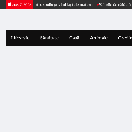
Skip
aută mame pentru studiu privind laptele matern
Valurile de căldură cresc 
aug. 7, 2026
to
content
Lifestyle
Sănătate
Casă
Animale
Credi