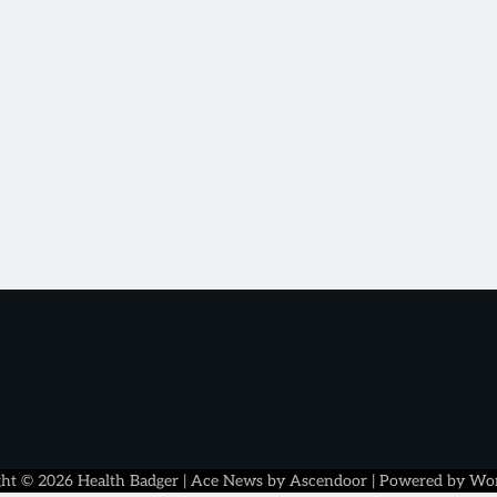
ght © 2026
Health Badger
| Ace News by
Ascendoor
| Powered by
Wor