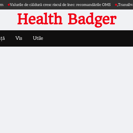
Valurile de căldură cresc riscul de înec: recomandările OMS
„Transilvania |
Health Badger
nță
Vis
Utile