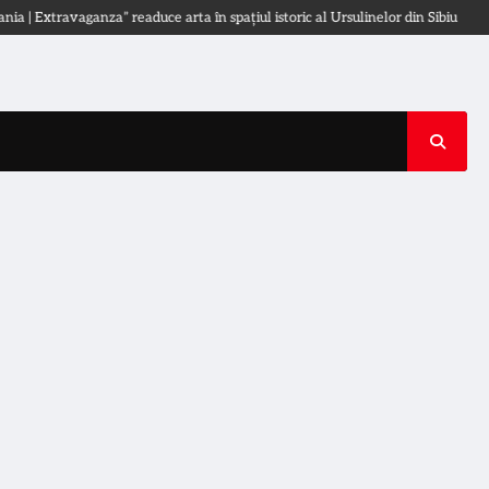
 Extravaganza” readuce arta în spațiul istoric al Ursulinelor din Sibiu
OMS: Î