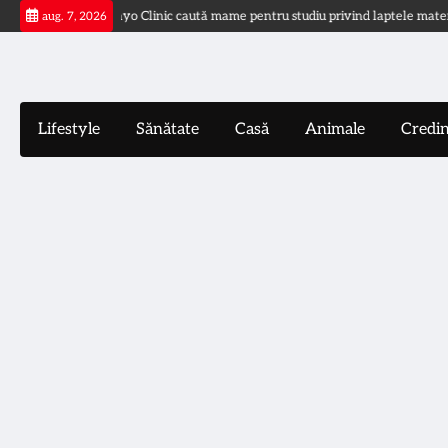
Skip
ia ochilor
Mayo Clinic caută mame pentru studiu privind laptele matern
aug. 7, 2026
to
content
Lifestyle
Sănătate
Casă
Animale
Credi