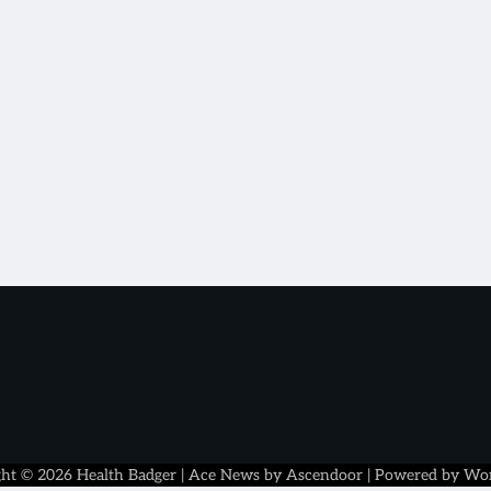
ght © 2026
Health Badger
| Ace News by
Ascendoor
| Powered by
Wor