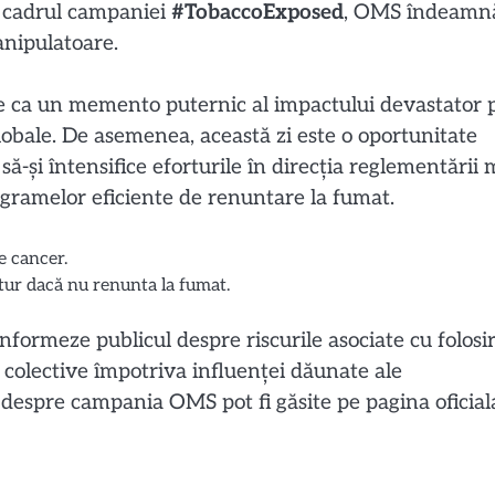
În cadrul campaniei
#TobaccoExposed
, OMS îndeamn
manipulatoare.
te ca un memento puternic al impactului devastator 
globale. De asemenea, această zi este o oportunitate
-și întensifice eforturile în direcția reglementării 
ogramelor eficiente de renuntare la fumat.
e cancer.
tur dacă nu renunta la fumat.
informeze publicul despre riscurile asociate cu folosi
i colective împotriva influenței dăunate ale
despre campania OMS pot fi găsite pe pagina oficial