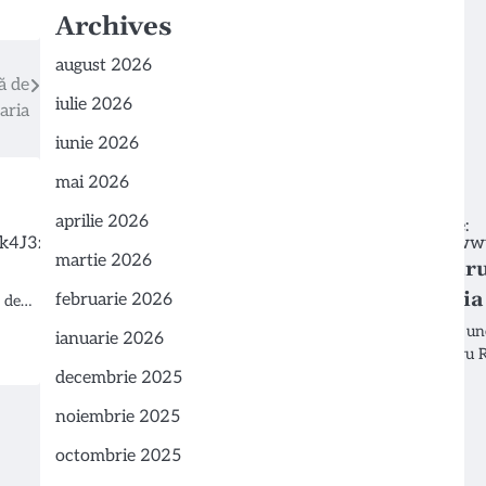
Archives
august 2026
ă de
iulie 2026
aria
iunie 2026
mai 2026
aprilie 2026
martie 2026
Ministru
evoluția
februarie 2026
l de…
În cadrul une
ianuarie 2026
Alexandru Ra
decembrie 2025
noiembrie 2025
octombrie 2025