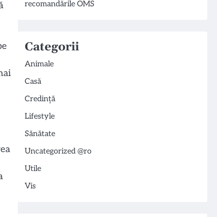
recomandările OMS
ă
Categorii
pe
Animale
mai
Casă
Credință
Lifestyle
Sănătate
rea
Uncategorized @ro
Utile
a
Vis