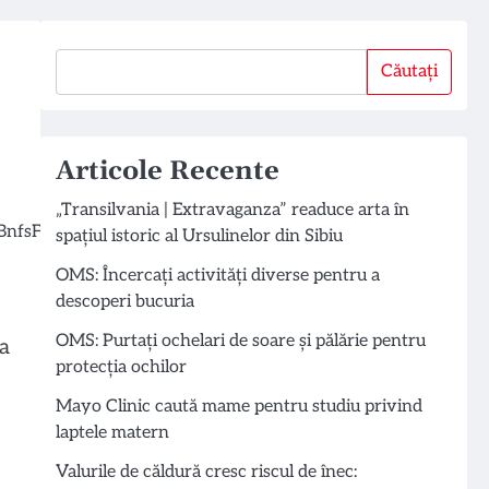
Căutați
Căutați
Articole Recente
„Transilvania | Extravaganza” readuce arta în
spațiul istoric al Ursulinelor din Sibiu
OMS: Încercați activități diverse pentru a
descoperi bucuria
OMS: Purtați ochelari de soare și pălărie pentru
 a
protecția ochilor
Mayo Clinic caută mame pentru studiu privind
laptele matern
Valurile de căldură cresc riscul de înec: